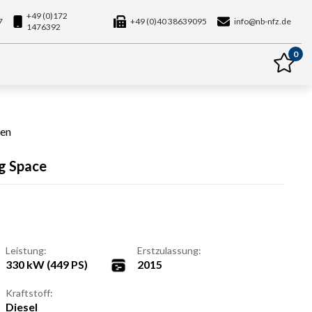
+49 (0)172
7
+49 (0)40 38639095
info@nb-nfz.de
1476392
0
en
g Space
Leistung:
Erstzulassung:
330 kW (449 PS)
2015
Kraftstoff:
Diesel