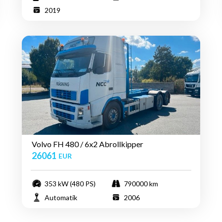
2019
Volvo FH 480 / 6x2 Abrollkipper
26061
EUR
353 kW (480 PS)
790000 km
Automatik
2006