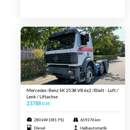
Mercedes-Benz SK 2538 V8 6x2 /Blatt - Luft /
Lenk / Liftachse
23788
EUR
280 kW (381 PS)
659276 km
Diesel
Halbautomatik