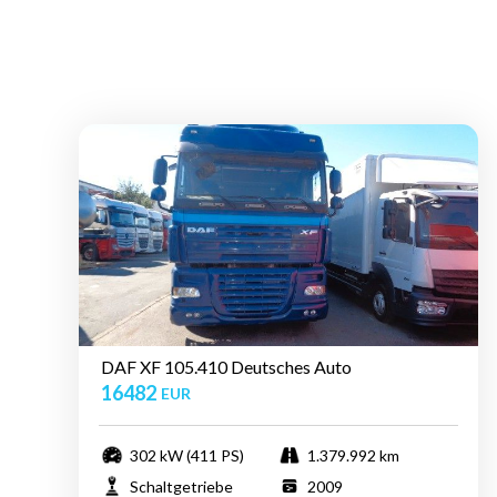
DAF XF 105.410 Deutsches Auto
16482
EUR
302 kW (411 PS)
1.379.992 km
Schaltgetriebe
2009