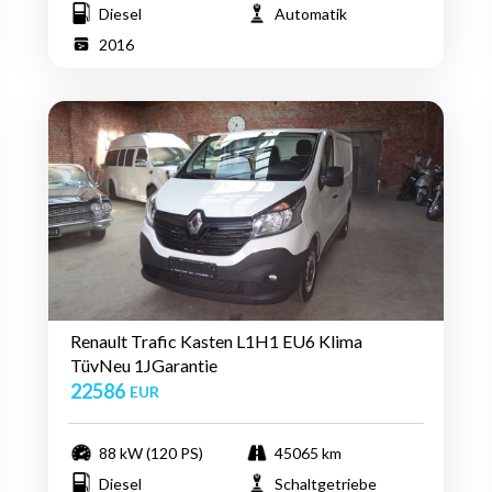
Diesel
Automatik
2016
Renault Trafic Kasten L1H1 EU6 Klima
TüvNeu 1JGarantie
22586
EUR
88 kW (120 PS)
45065 km
Diesel
Schaltgetriebe