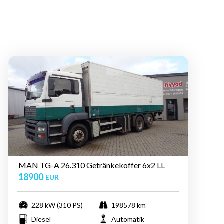
MAN TG-A 26.310 Getränkekoffer 6x2 LL
18900
EUR
228 kW (310 PS)
198578 km
Diesel
Automatik