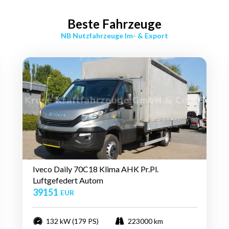
Beste Fahrzeuge
NB Nutzfahrzeuge Im- & Export
Iveco Daily 70C18 Klima AHK Pr.Pl.
Luftgefedert Autom
39151
EUR
132 kW (179 PS)
223000 km