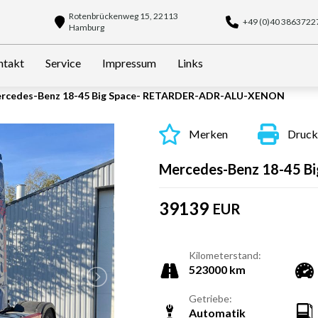
Rotenbrückenweg 15, 22113
+49 (0)40 3863722
Hamburg
ntakt
Service
Impressum
Links
rcedes-Benz 18-45 Big Space- RETARDER-ADR-ALU-XENON
Merken
Druck
Mercedes-Benz 18-45 Bi
39139
EUR
Kilometerstand:
523000 km
Getriebe:
Automatik