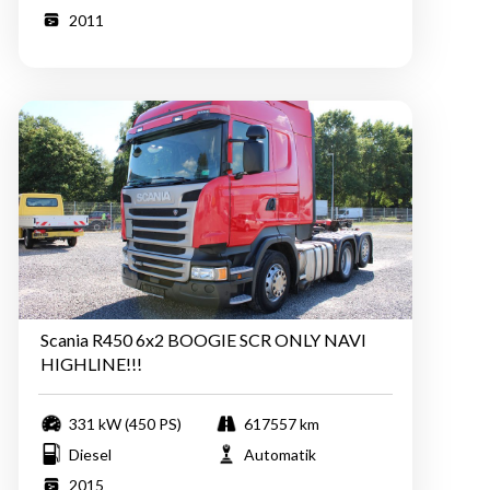
2011
Scania R450 6x2 BOOGIE SCR ONLY NAVI
HIGHLINE!!!
331 kW (450 PS)
617557 km
Diesel
Automatik
2015